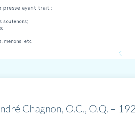
presse ayant trait :
s soutenons;
s;
s, menons, etc.
ndré Chagnon, O.C., O.Q. – 1